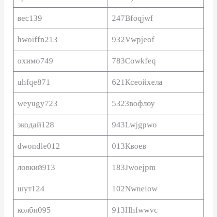
вес139
247Bfoqjwf
hwoiffn213
932Vwpjeof
охимо749
783Cowkfeq
uhfqe871
621Ксеойхела
weyugy723
532Звофлоу
экодай128
943Lwjgpwo
dwondle012
013Квоев
ловкий913
183Jwoejpm
шут124
102Nwneiow
колби095
913Hhfwwvc