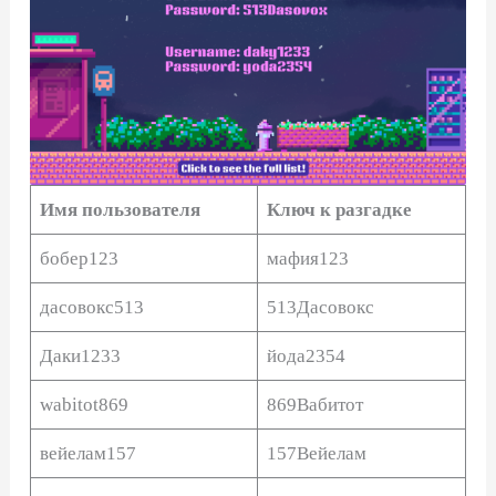
Имя пользователя
Ключ к разгадке
бобер123
мафия123
дасовокс513
513Дасовокс
Даки1233
йода2354
wabitot869
869Вабитот
вейелам157
157Вейелам