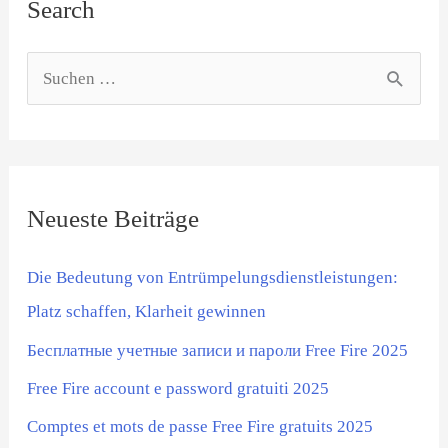
Search
S
u
c
h
Neueste Beiträge
e
n
Die Bedeutung von Entrümpelungsdienstleistungen:
n
Platz schaffen, Klarheit gewinnen
a
Бесплатные учетные записи и пароли Free Fire 2025
c
Free Fire account e password gratuiti 2025
h
:
Comptes et mots de passe Free Fire gratuits 2025