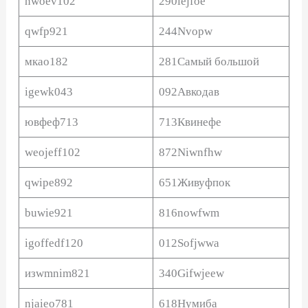
nwoev102
290iejfoe
qwfp921
244Nvopw
мкао182
281Самый большой
igewk043
092Авкодав
ювфеф713
713Квинефе
weojeff102
872Niwnfhw
qwipe892
651Живуфпок
buwie921
816nowfwm
igoffedf120
012Sofjwwa
изwmnim821
340Gifwjeew
njaieo781
618Нумиба