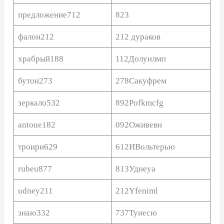
предложение712
823
фалон212
212 дураков
храбрый188
112Долуилмп
бутон273
278Сакуфрем
зеркало532
892Pofkmcfg
antoue182
092Оживевн
троири629
612ИВольтерью
rubeu877
813Уднеуа
udney211
212Yfeniml
знаю332
737Туиесю