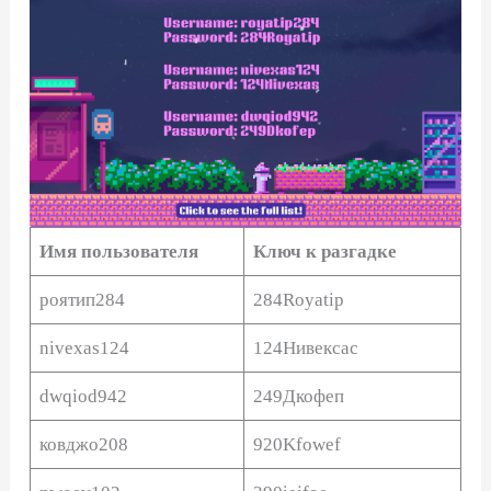
Имя пользователя
Ключ к разгадке
роятип284
284Royatip
nivexas124
124Нивексас
dwqiod942
249Дкофеп
ковджо208
920Kfowef