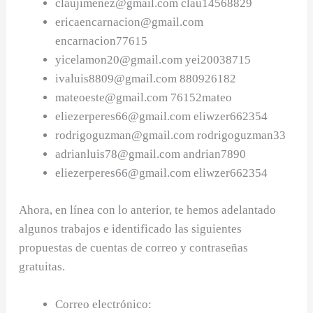
claujimenez@gmail.com
clau14568829
ericaencarnacion@gmail.com
encarnacion77615
yicelamon20@gmail.com
yei20038715
ivaluis8809@gmail.com
880926182
mateoeste@gmail.com
76152mateo
eliezerperes66@gmail.com
eliwzer662354
rodrigoguzman@gmail.com
rodrigoguzman33
adrianluis78@gmail.com
andrian7890
eliezerperes66@gmail.com
eliwzer662354
Ahora, en línea con lo anterior, te hemos adelantado
algunos trabajos e identificado las siguientes
propuestas de cuentas de correo y contraseñas
gratuitas.
Correo electrónico: