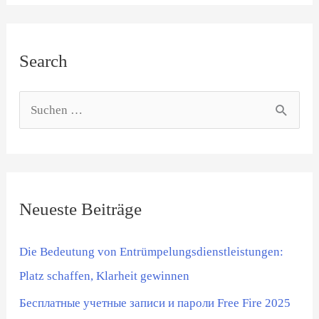
Search
S
u
c
h
Neueste Beiträge
e
n
Die Bedeutung von Entrümpelungsdienstleistungen:
n
Platz schaffen, Klarheit gewinnen
a
Бесплатные учетные записи и пароли Free Fire 2025
c