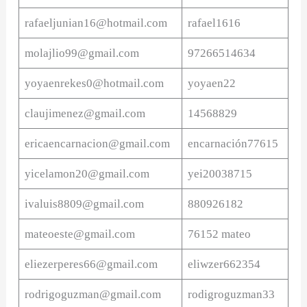
rafaeljunian16@hotmail.com
rafael1616
molajlio99@gmail.com
97266514634
yoyaenrekes0@hotmail.com
yoyaen22
claujimenez@gmail.com
14568829
ericaencarnacion@gmail.com
encarnación77615
yicelamon20@gmail.com
yei20038715
ivaluis8809@gmail.com
880926182
mateoeste@gmail.com
76152 mateo
eliezerperes66@gmail.com
eliwzer662354
rodrigoguzman@gmail.com
rodigroguzman33