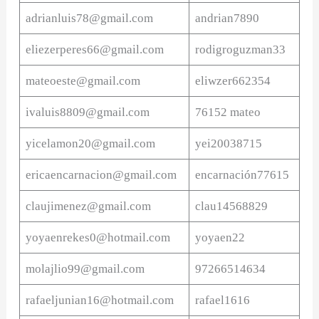
adrianluis78@gmail.com
andrian7890
eliezerperes66@gmail.com
rodigroguzman33
mateoeste@gmail.com
eliwzer662354
ivaluis8809@gmail.com
76152 mateo
yicelamon20@gmail.com
yei20038715
ericaencarnacion@gmail.com
encarnación77615
claujimenez@gmail.com
clau14568829
yoyaenrekes0@hotmail.com
yoyaen22
molajlio99@gmail.com
97266514634
rafaeljunian16@hotmail.com
rafael1616