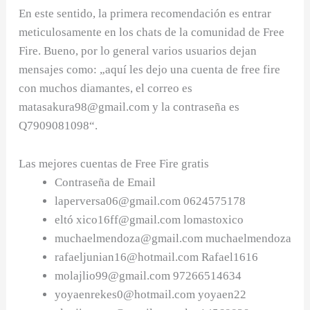
En este sentido, la primera recomendación es entrar
meticulosamente en los chats de la comunidad de Free
Fire. Bueno, por lo general varios usuarios dejan
mensajes como: „aquí les dejo una cuenta de free fire
con muchos diamantes, el correo es
matasakura98@gmail.com
y la contraseña es
Q7909081098“.
Las mejores cuentas de Free Fire gratis
Contraseña de Email
laperversa06@gmail.com
0624575178
eltó
xico16ff@gmail.com
lomastoxico
muchaelmendoza@gmail.com
muchaelmendoza
rafaeljunian16@hotmail.com
Rafael1616
molajlio99@gmail.com
97266514634
yoyaenrekes0@hotmail.com
yoyaen22