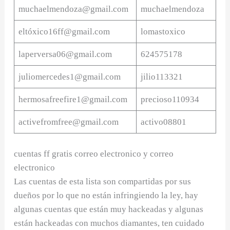
muchaelmendoza@gmail.com
muchaelmendoza
eltó
xico16ff@gmail.com
lomastoxico
laperversa06@gmail.com
624575178
juliomercedes1@gmail.com
jilio113321
hermosafreefire1@gmail.com
precioso110934
activefromfree@gmail.com
activo08801
cuentas ff gratis correo electronico y correo
electronico
Las cuentas de esta lista son compartidas por sus
dueños por lo que no están infringiendo la ley, hay
algunas cuentas que están muy hackeadas y algunas
están hackeadas con muchos diamantes, ten cuidado