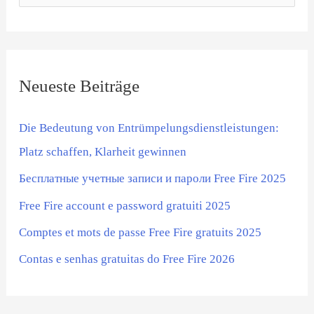
u
c
h
Neueste Beiträge
e
n
Die Bedeutung von Entrümpelungsdienstleistungen:
n
Platz schaffen, Klarheit gewinnen
a
Бесплатные учетные записи и пароли Free Fire 2025
c
Free Fire account e password gratuiti 2025
h
:
Comptes et mots de passe Free Fire gratuits 2025
Contas e senhas gratuitas do Free Fire 2026