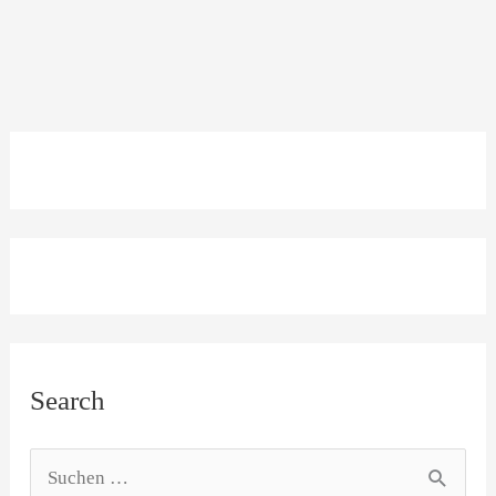
Search
S