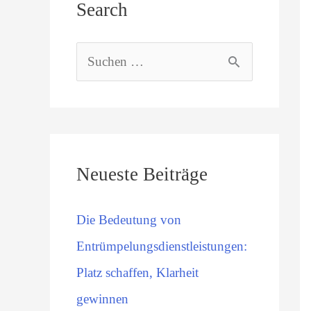
Search
S
u
c
h
Neueste Beiträge
e
n
Die Bedeutung von
n
Entrümpelungsdienstleistungen:
a
Platz schaffen, Klarheit
c
gewinnen
h